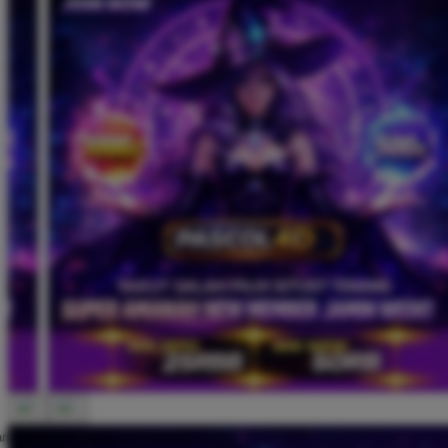
n account to favorite this design!