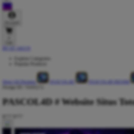
Account
0
Cart
BUAT AKUN
Explore Categories
Popular Products
Shop All Designs
PASCOL4D
PASCOL4D RESMI
Design ID: 74165272
PASCOL4D # Website Situs Toto 
$777
$777